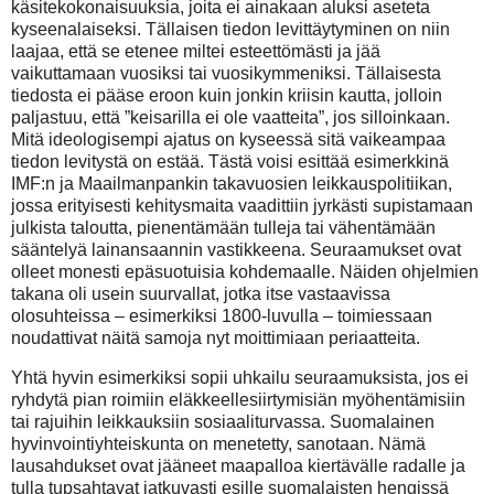
käsitekokonaisuuksia, joita ei ainakaan aluksi aseteta
kyseenalaiseksi. Tällaisen tiedon levittäytyminen on niin
laajaa, että se etenee miltei esteettömästi ja jää
vaikuttamaan vuosiksi tai vuosikymmeniksi. Tällaisesta
tiedosta ei pääse eroon kuin jonkin kriisin kautta, jolloin
paljastuu, että ”keisarilla ei ole vaatteita”, jos silloinkaan.
Mitä ideologisempi ajatus on kyseessä sitä vaikeampaa
tiedon levitystä on estää. Tästä voisi esittää esimerkkinä
IMF:n ja Maailmanpankin takavuosien leikkauspolitiikan,
jossa erityisesti kehitysmaita vaadittiin jyrkästi supistamaan
julkista taloutta, pienentämään tulleja tai vähentämään
sääntelyä lainansaannin vastikkeena. Seuraamukset ovat
olleet monesti epäsuotuisia kohdemaalle. Näiden ohjelmien
takana oli usein suurvallat, jotka itse vastaavissa
olosuhteissa – esimerkiksi 1800-luvulla – toimiessaan
noudattivat näitä samoja nyt moittimiaan periaatteita.
Yhtä hyvin esimerkiksi sopii uhkailu seuraamuksista, jos ei
ryhdytä pian roimiin eläkkeellesiirtymisiän myöhentämisiin
tai rajuihin leikkauksiin sosiaaliturvassa. Suomalainen
hyvinvointiyhteiskunta on menetetty, sanotaan. Nämä
lausahdukset ovat jääneet maapalloa kiertävälle radalle ja
tulla tupsahtavat jatkuvasti esille suomalaisten hengissä