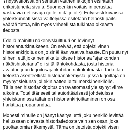
Yhdysvalloissa on sentään väärien faktojen etsintään
erikoistuneita sivuja. Suomeenkin voitaisiin perustaa
vastaavia nettisivuja (jollei niitä jo ole). Erityisesti kiivaissa
yhteiskunnallisissa väittelyissä esitetään helposti paitsi
väärää tietoa, niin myös virheellistä tulkintaa oikeasta
tiedosta.
Edellä mainittu näkemyskulttuuri on levinnyt
historiantutkimukseen. On selvää, että objektiivinen
historiankirjoitus on jo sinällään vaativa haaste. En puutu nyt
siihen, että jokainen aika tulkitsee historiaa ”ajankohdan
näköishistoriana” eli siitä lähtökohdasta, josta historia
avautuu juuri kirjoitusajankohdan näkökulmasta. Tarkoitan
tietoista asenteellista historianäkemystä, jossa kirjoittaja on
myynyt sielunsa jollekin aatteelle tai merkkihenkilölle.
Tällainen historiankirjoitus on tavattomasti yleistynyt viime
aikoina. Totalitäärisesti tai autoritäärisesti johdetuissa
yhteiskunnissa tällainen historiankirjoittaminen on osa
harkittua propagandaa.
Monesti minulle on jäänyt käsitys, että joku henkilö levittää
hallussaan olevasta historiatiedosta vain sen osan, joka
puoltaa omia näkemystä. Tämä on tietoista objektiivisen