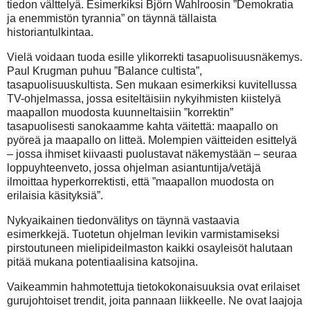
tiedon välttelyä. Esimerkiksi Björn Wahlroosin ”Demokratia
ja enemmistön tyrannia” on täynnä tällaista
historiantulkintaa.
Vielä voidaan tuoda esille ylikorrekti tasapuolisuusnäkemys.
Paul Krugman puhuu ”Balance cultista”,
tasapuolisuuskultista. Sen mukaan esimerkiksi kuvitellussa
TV-ohjelmassa, jossa esiteltäisiin nykyihmisten kiistelyä
maapallon muodosta kuunneltaisiin ”korrektin”
tasapuolisesti sanokaamme kahta väitettä: maapallo on
pyöreä ja maapallo on litteä. Molempien väitteiden esittelyä
– jossa ihmiset kiivaasti puolustavat näkemystään – seuraa
loppuyhteenveto, jossa ohjelman asiantuntija/vetäjä
ilmoittaa hyperkorrektisti, että ”maapallon muodosta on
erilaisia käsityksiä”.
Nykyaikainen tiedonvälitys on täynnä vastaavia
esimerkkejä. Tuotetun ohjelman levikin varmistamiseksi
pirstoutuneen mielipideilmaston kaikki osayleisöt halutaan
pitää mukana potentiaalisina katsojina.
Vaikeammin hahmotettuja tietokokonaisuuksia ovat erilaiset
gurujohtoiset trendit, joita pannaan liikkeelle. Ne ovat laajoja