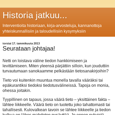
Historia jatkuu...
Interventioita historiaan, kirja-arvosteluja, kannanottoja
yhteiskunnallisiin ja taloudellisiin kysymyksiin
torstai 17. tammikuuta 2013
Seurataan johtajaa!
Netti on loistava väline tiedon hankkimiseen ja
levittämiseen. Miten yleensä pärjättiin silloin, kun jouduttiin
turvautumaan sanokaamme pelkästään tietosanakirjoihin?
Tieto voi kuitenkin muuntua monella tavalla vääräksi tai
epäkurantiksi tiedoksi tiedotusvälineissä. Tapoja on monia,
ohessa joitakin.
Tyypillinen on tapaus, jossa väärä tieto – yksittäinen fakta –
lähtee liikkeelle. Väärä tieto on tuotettu joko tahattomasti tai
tahallisesti. Kulovalkean tavoin se lähtee liikkeelle ja tiedon
kulkua on lähes mahdoton pysäyttää. Jo ennen nykyistä