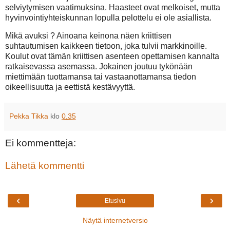
selviytymisen vaatimuksina. Haasteet ovat melkoiset, mutta
hyvinvointiyhteiskunnan lopulla pelottelu ei ole asiallista.
Mikä avuksi ? Ainoana keinona näen kriittisen
suhtautumisen kaikkeen tietoon, joka tulvii markkinoille.
Koulut ovat tämän kriittisen asenteen opettamisen kannalta
ratkaisevassa asemassa. Jokainen joutuu tykönään
miettimään tuottamansa tai vastaanottamansa tiedon
oikeellisuutta ja eettistä kestävyyttä.
Pekka Tikka
klo
0.35
Ei kommentteja:
Lähetä kommentti
‹
›
Etusivu
Näytä internetversio