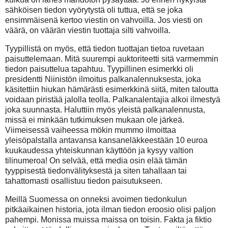
sähköisen tiedon vyörytystä oli tuttua, että se joka
ensimmäisenä kertoo viestin on vahvoilla. Jos viesti on
väärä, on väärän viestin tuottaja silti vahvoilla.
Tyypillistä on myös, että tiedon tuottajan tietoa ruvetaan
paisuttelemaan. Mitä suurempi auktoriteetti sitä varmemmin
tiedon paisuttelua tapahtuu. Tyypillinen esimerkki oli
presidentti Niinistön ilmoitus palkanalennuksesta, joka
käsitettiin hiukan hämärästi esimerkkinä siitä, miten taloutta
voidaan piristää jalolla teolla. Palkanalentajia alkoi ilmestyä
joka suunnasta. Haluttiin myös yleistä palkanalennusta,
missä ei minkään tutkimuksen mukaan ole järkeä.
Viimeisessä vaiheessa mökin mummo ilmoittaa
yleisöpalstalla antavansa kansaneläkkeestään 10 euroa
kuukaudessa yhteiskunnan käyttöön ja kysyy valtion
tilinumeroa! On selvää, että media osin elää tämän
tyyppisestä tiedonvälityksestä ja siten tahallaan tai
tahattomasti osallistuu tiedon paisutukseen.
Meillä Suomessa on onneksi avoimen tiedonkulun
pitkäaikainen historia, jota ilman tiedon eroosio olisi paljon
pahempi. Monissa muissa maissa on toisin. Fakta ja fiktio