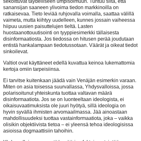
sekoittuvat täydelliseen umpisolmuun. Tuntuu siltä, että
sanansijan saaneen ylivoima tiedon markkinoilla on
ratkaisevaa. Tieto leviää ruhjovalla voimalla, saattaa välillä
vaimeta, mutta kiihtyy uudelleen, kunnes jossain vaiheessa
hiipuu uusien paisuttelujen tieltä. Lasten
huostaanottouutisointi on tyyppiesimerkki tällaisesta
disinformaatiosta. Jos tiedossa on hitusen perää joudutaan
entistä hankalampaan tiedotussotaan. Väärät ja oikeat tiedot
sinkoilevat.
Valtiot ovat käyttäneet edellä kuvattua keinoa lukemattomia
kertoja omiin tarpeisiinsa.
Ei tarvitse kuitenkaan jäädä vain Venäjän esimerkin varaan.
Miten on asia toisessa suurvallassa, Yhdysvalloissa, jossa
polarisoitunut yhteiskunta tuottaa valtavan määrä
disinformaatiota. Jos se on luonteeltaan ideologista, ei
oikaisuvaatimuksista ole juuri hyötyä, sillä ideologia on
hyvin syvällä ihmisten arvomaailmassa. Jää ainoastaan
mahdollisuudeksi tuottaa vastainformaatiota, joka – vaikka
olisikin objektiivista tietoa – ei yleensä tehoa ideologisissa
asioissa dogmaattisiin tahoihin.